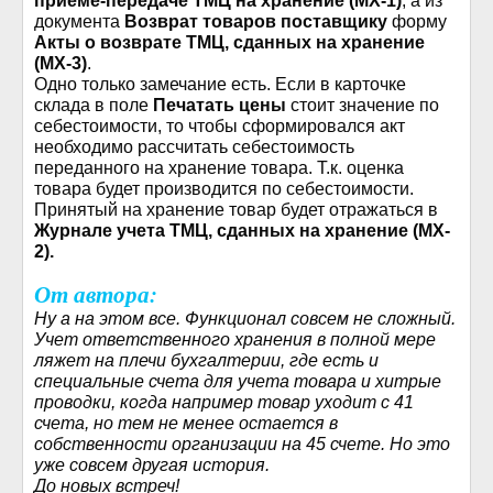
приеме-передаче ТМЦ на хранение (МХ-1)
, а из
документа
Возврат товаров поставщику
форму
Акты о возврате ТМЦ, сданных на хранение
(МХ-3)
.
Одно только замечание есть. Если в карточке
склада в поле
Печатать цены
стоит значение по
себестоимости, то чтобы сформировался акт
необходимо рассчитать себестоимость
переданного на хранение товара. Т.к. оценка
товара будет производится по себестоимости.
Принятый на хранение товар будет отражаться в
Журнале учета ТМЦ, сданных на хранение (MX-
2).
От автора:
Ну а на этом все. Функционал совсем не сложный.
Учет ответственного хранения в полной мере
ляжет на плечи бухгалтерии, где есть и
специальные счета для учета товара и хитрые
проводки, когда например товар уходит с 41
счета, но тем не менее остается в
собственности организации на 45 счете. Но это
уже совсем другая история.
До новых встреч!